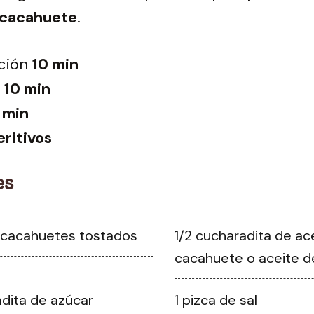
e cacahuete
.
ción
10 min
10 min
 min
ritivos
es
 cacahuetes tostados
1/2 cucharadita de ac
cacahuete o aceite de
adita de azúcar
1 pizca de sal