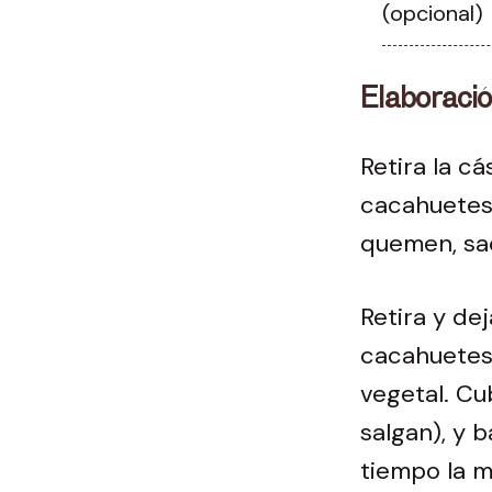
(opcional)
Elaboraci
Retira la c
cacahuetes 
quemen, sa
Retira y dej
cacahuetes
vegetal. Cub
salgan), y 
tiempo la 