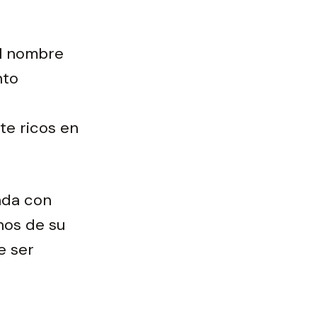
l nombre
nto
te ricos en
ada con
nos de su
e ser