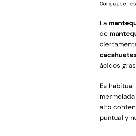
La
mantequ
de
mantequ
ciertamente
cacahuete
ácidos gras
Es habitua
mermelada 
alto conten
puntual y n