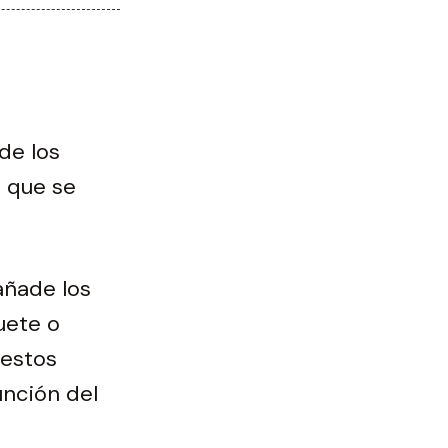
de los
r que se
 añade los
uete o
restos
unción del