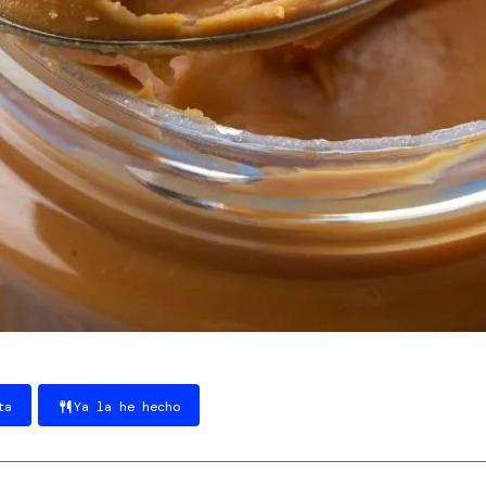
ta
Ya la he hecho