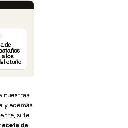
ta de
castañas
 a los
el otoño
a nuestras
te y además
nte, si te
receta de