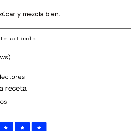
zúcar y mezcla bien.
ews)
lectores
a receta
tos