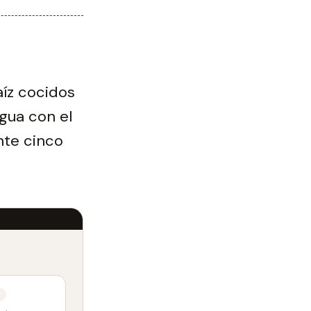
aíz cocidos
agua con el
nte cinco