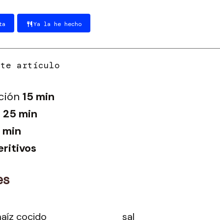
ta
Ya la he hecho
ción
15 min
25 min
 min
ritivos
es
maíz cocido
sal