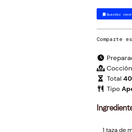
Guardar rece
Prepara
Cocción
Total
40
Tipo
Ape
Ingredient
1 taza de 