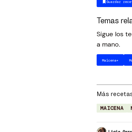
Guardar rece
Temas rel
Sigue los t
a mano.
Maicena
+
M
Más recetas
MAICENA
Ligia Garc