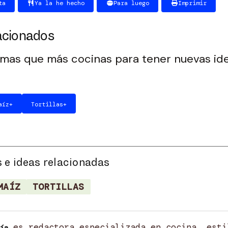
ta
Ya la he hecho
Para luego
Imprimir
acionados
emas que más cocinas para tener nuevas id
aíz
+
Tortillas
+
 e ideas relacionadas
MAÍZ
TORTILLAS
es redactora especializada en cocina, esti
ía