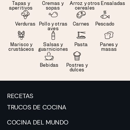
Tapas y
Cremas y
Arroz y otros
Ensaladas
aperitivos
sopas
cereales
Verduras
Pollo y otras
Carnes
Pescado
aves
Marisco y
Salsas y
Pasta
Panes y
crustáceos
guarniciones
masas
Bebidas
Postres y
dulces
RECETAS
TRUCOS DE COCINA
COCINA DEL MUNDO