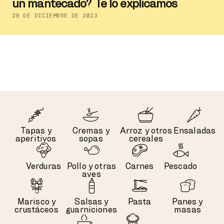
un mantecado? Te lo explicamos
29 DE DICIEMBRE DE 2023
Tapas y
Cremas y
Arroz y otros
Ensaladas
aperitivos
sopas
cereales
Verduras
Pollo y otras
Carnes
Pescado
aves
Marisco y
Salsas y
Pasta
Panes y
crustáceos
guarniciones
masas