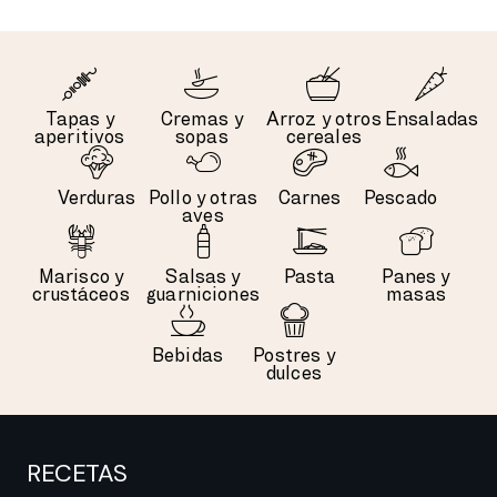
Tapas y
Cremas y
Arroz y otros
Ensaladas
aperitivos
sopas
cereales
Verduras
Pollo y otras
Carnes
Pescado
aves
Marisco y
Salsas y
Pasta
Panes y
crustáceos
guarniciones
masas
Bebidas
Postres y
dulces
RECETAS