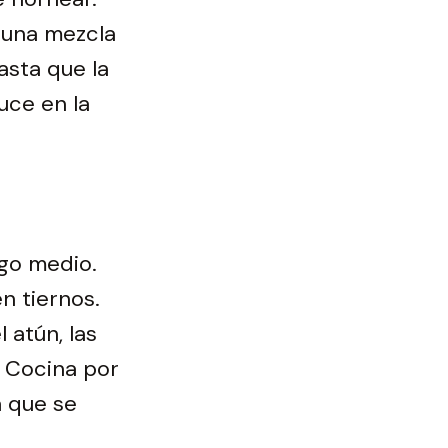
e una mezcla
asta que la
uce en la
ego medio.
n tiernos.
 atún, las
. Cocina por
a que se