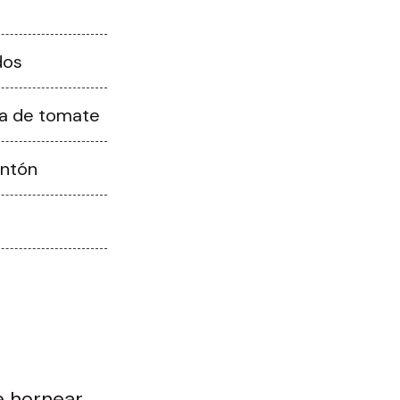
dos
ta de tomate
entón
e hornear.