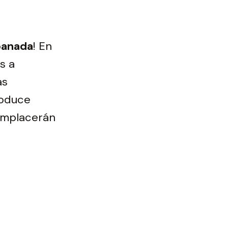
panada
! En
s a
as
roduce
omplacerán