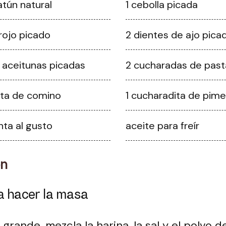
atún natural
1 cebolla picada
rojo picado
2 dientes de ajo pica
e aceitunas picadas
2 cucharadas de pas
ita de comino
1 cucharadita de pim
nta al gusto
aceite para freír
ón
a hacer la masa
grande, mezcla la harina, la sal y el polvo d