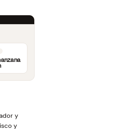
manzana
n
rador y
isco y