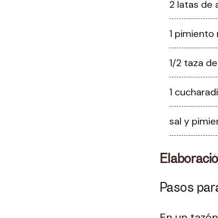
2 latas de 
1 pimiento 
1/2 taza d
1 cucharad
sal y pimie
Elaboraci
Pasos par
En un tazón 