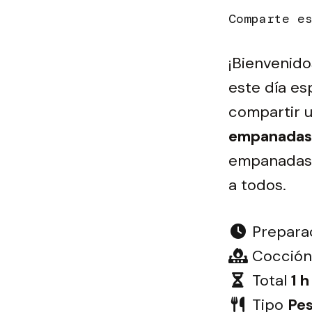
¡Bienvenido
este día esp
compartir u
empanadas
empanadas 
a todos.
Prepara
Cocción
Total
1 
Tipo
Pe