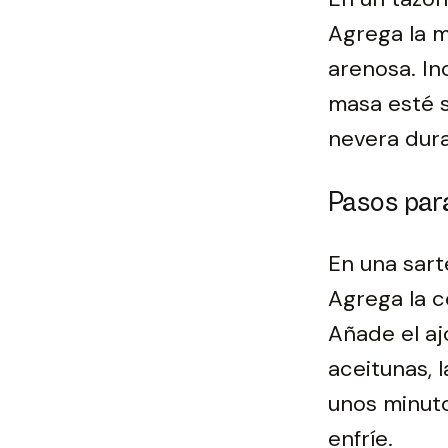
Agrega la m
arenosa. In
masa esté s
nevera dur
Pasos para
En una sart
Agrega la c
Añade el aj
aceitunas, 
unos minuto
enfríe.