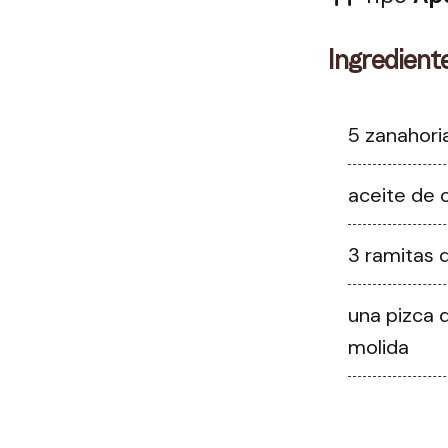
Ingredient
5 zanahori
aceite de o
3 ramitas d
una pizca 
molida