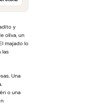
adito y
 oliva, un
El majado lo
 las
sas. Una
.
tén o una
én