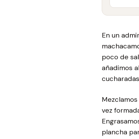
En un admir
machacamos 
poco de sal
añadimos al
cucharadas
Mezclamos 
vez formada
Engrasamos 
plancha pa