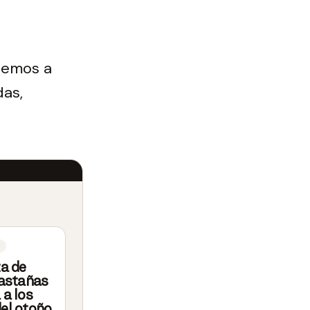
onemos a
das,
ta de
castañas
 a los
el otoño