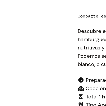
Descubre el
hamburguesa
nutritivas 
Podemos se
blanco, o c
Prepara
Cocción
Total
1 h
Tipo
Ape