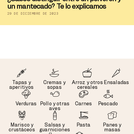
un mantecado? Te lo explicamos
29 DE DICIEMBRE DE 2023
Tapas y
Cremas y
Arroz y otros
Ensaladas
aperitivos
sopas
cereales
Verduras
Pollo y otras
Carnes
Pescado
aves
Marisco y
Salsas y
Pasta
Panes y
crustáceos
guarniciones
masas