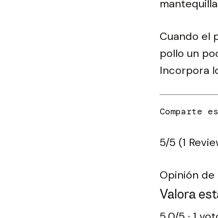
mantequilla
Cuando el p
pollo un po
Incorpora l
5/5
(1 Revie
Opinión de 
Valora est
5,0/5 · 1 vo