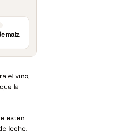
de maíz
a el vino,
 que la
ue estén
de leche,