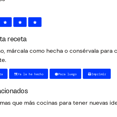
ta receta
o, márcala como hecha o consérvala para c
te.
ta
Ya la he hecho
Para luego
Imprimir
acionados
emas que más cocinas para tener nuevas id