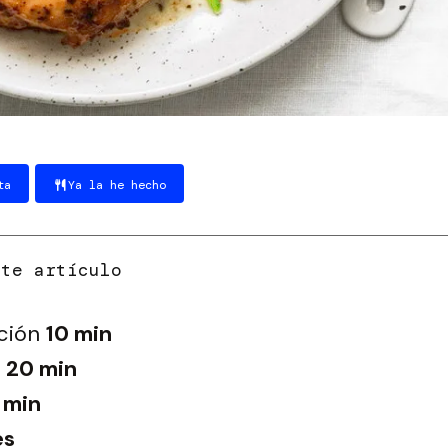
ta
Ya la he hecho
ción
10 min
20 min
 min
es