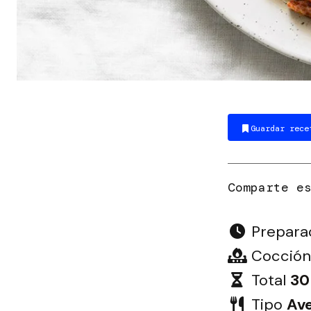
Guardar rece
Prepara
Cocción
Total
30
Tipo
Av