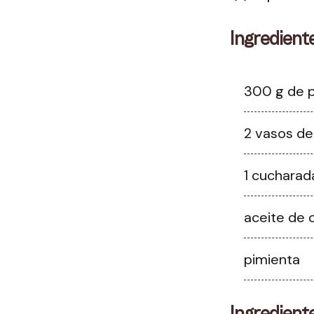
Ingredient
300 g de 
2 vasos d
1 cucharad
aceite de 
pimienta
Ingredient