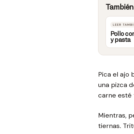
Pollo co
y pasta
Pica el ajo 
una pizca d
carne esté 
Mientras, p
tiernas. Tr