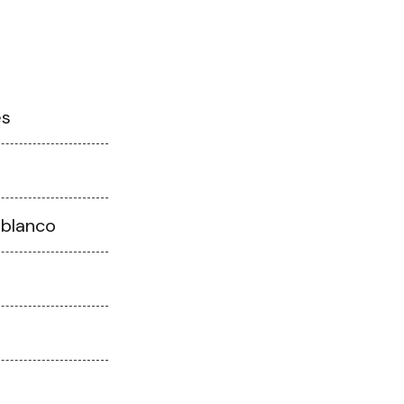
es
 blanco