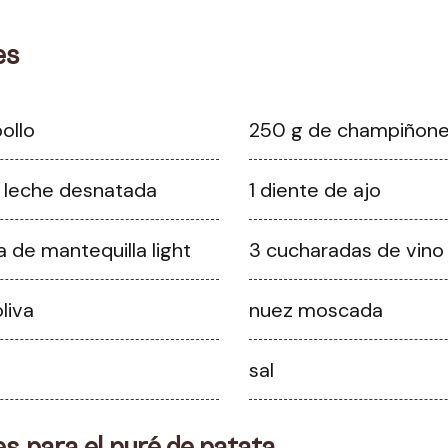
es
pollo
250 g de champiñon
e leche desnatada
1 diente de ajo
a de mantequilla light
3 cucharadas de vino
oliva
nuez moscada
sal
es para el puré de patata