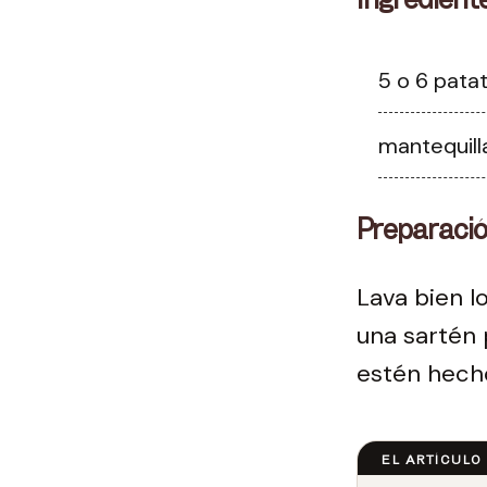
5 o 6 pata
mantequil
Preparaci
Lava bien l
una sartén 
estén hecho