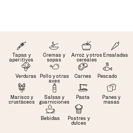
Tapas y
Cremas y
Arroz y otros
Ensaladas
aperitivos
sopas
cereales
Verduras
Pollo y otras
Carnes
Pescado
aves
Marisco y
Salsas y
Pasta
Panes y
crustáceos
guarniciones
masas
Bebidas
Postres y
dulces