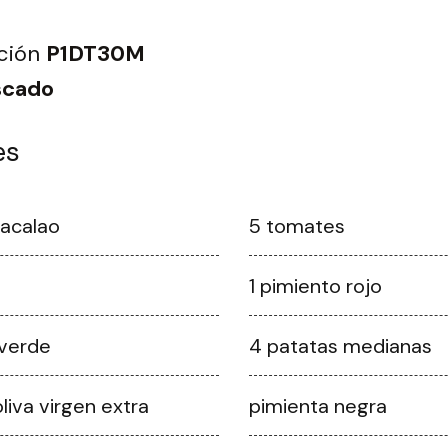
ción
P1DT30M
scado
es
acalao
5 tomates
1 pimiento rojo
 verde
4 patatas medianas
liva virgen extra
pimienta negra