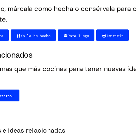
o, márcala como hecha o consérvala para c
te.
ta
Ya la he hecho
Para luego
Imprimir
acionados
emas que más cocinas para tener nuevas id
atatas
+
 e ideas relacionadas