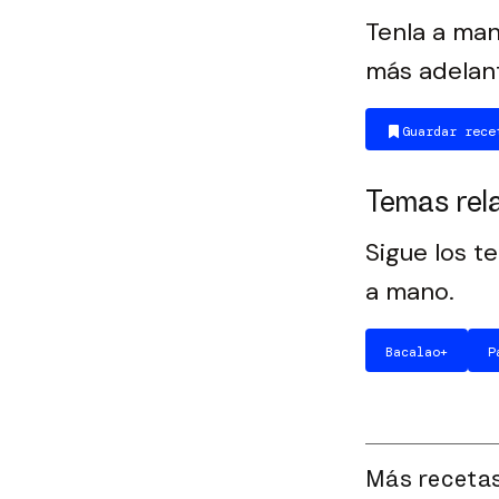
Tenla a man
más adelan
Guardar rece
Temas rel
Sigue los t
a mano.
Bacalao
+
P
Más recetas