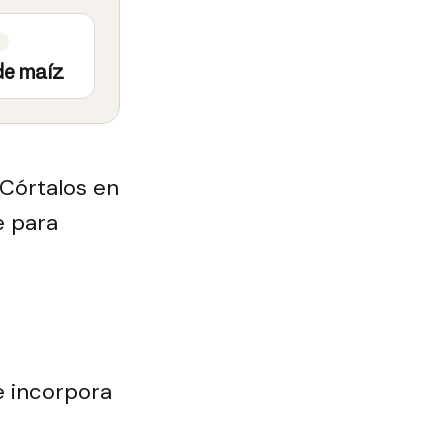
de maíz
 Córtalos en
e para
 e incorpora