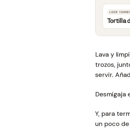
Tortilla
Lava y limp
trozos, jun
servir. Aña
Desmigaja e
Y, para term
un poco de 