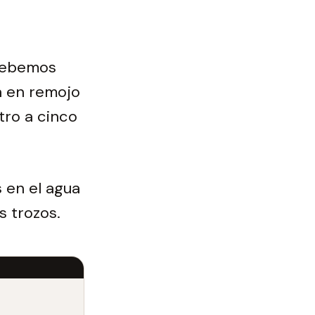
 debemos
a en remojo
tro a cinco
s en el agua
s trozos.