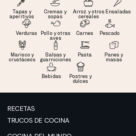
Tapas y
Cremas y
Arroz y otros
Ensaladas
aperitivos
sopas
cereales
Verduras
Pollo y otras
Carnes
Pescado
aves
Marisco y
Salsas y
Pasta
Panes y
crustáceos
guarniciones
masas
Bebidas
Postres y
dulces
RECETAS
TRUCOS DE COCINA