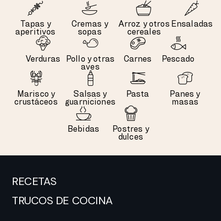
Tapas y
Cremas y
Arroz y otros
Ensaladas
aperitivos
sopas
cereales
Verduras
Pollo y otras
Carnes
Pescado
aves
Marisco y
Salsas y
Pasta
Panes y
crustáceos
guarniciones
masas
Bebidas
Postres y
dulces
RECETAS
TRUCOS DE COCINA