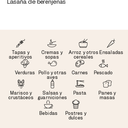
Lasaña de berenjenas
Tapas y
Cremas y
Arroz y otros
Ensaladas
aperitivos
sopas
cereales
Verduras
Pollo y otras
Carnes
Pescado
aves
Marisco y
Salsas y
Pasta
Panes y
crustáceos
guarniciones
masas
Bebidas
Postres y
dulces