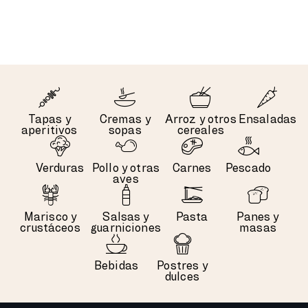
Tapas y
Cremas y
Arroz y otros
Ensaladas
aperitivos
sopas
cereales
Verduras
Pollo y otras
Carnes
Pescado
aves
Marisco y
Salsas y
Pasta
Panes y
crustáceos
guarniciones
masas
Bebidas
Postres y
dulces