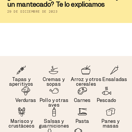
un mantecado? Te lo explicamos
29 DE DICIEMBRE DE 2023
Tapas y
Cremas y
Arroz y otros
Ensaladas
aperitivos
sopas
cereales
Verduras
Pollo y otras
Carnes
Pescado
aves
Marisco y
Salsas y
Pasta
Panes y
crustáceos
guarniciones
masas